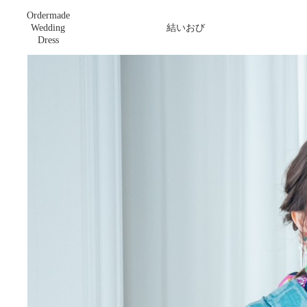
Ordermade
ランダムタックフレアおび
Wedding
結いおび
Dress