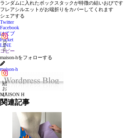
ランダムに入れたボックスタックが特徴の結いおびです
フレアシルエットがお端折りをカバーしてくれます
シェアする
Twitter
Facebook
はてブ
Pocket
Dress
LINE
コピー
maison-hをフォローする
maison-h
結いおび
MAISON H
関連記事