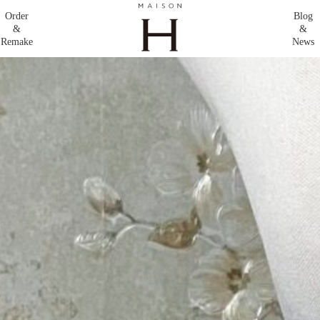
Order
Blog
&
&
Remake
News