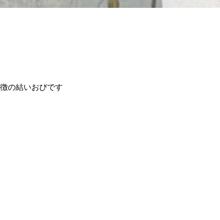
徴の結いおびです
す