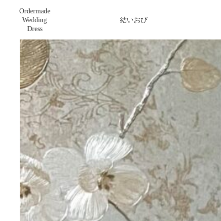
Ordermade
ボックスタックのラップおび(スクエア)
Wedding
結いおび
Dress