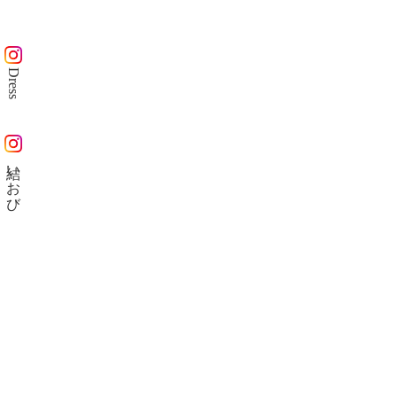
Dress
結いおび