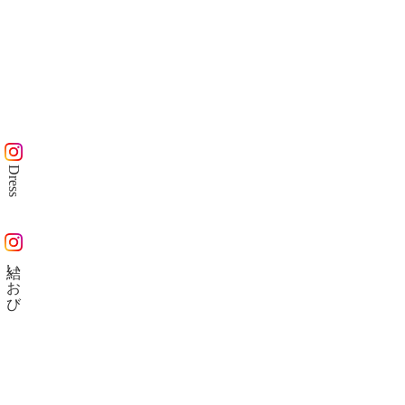
Dress
結いおび