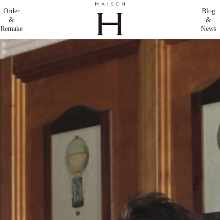
Order
Blog
&
&
Remake
News