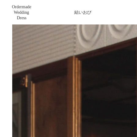
Ordermade
ノースリーブAラインドレス(正面)
Wedding
結いおび
Dress