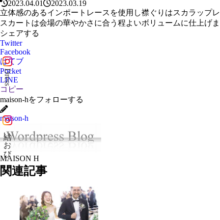
2023.04.01
2023.03.19
立体感のあるインポートレースを使用し襟ぐりはスカラップレ
スカートは会場の華やかさに合う程よいボリュームに仕上げま
シェアする
Twitter
Facebook
はてブ
Pocket
Dress
LINE
コピー
maison-hをフォローする
maison-h
結いおび
MAISON H
関連記事