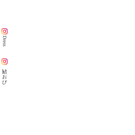
Dress
結いおび