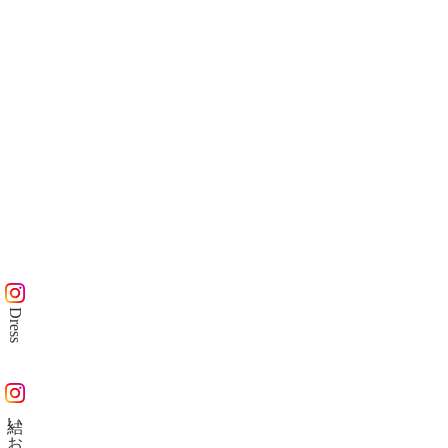
Dress
結いおび