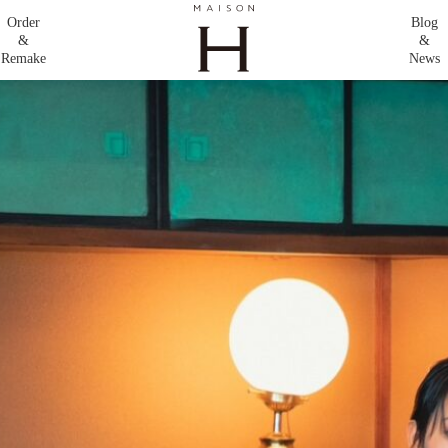
Order
Blog
&
&
Remake
News