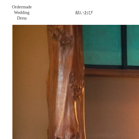
Ordermade
ボックスタックのラップおび(スクエア)
Wedding
結いおび
Dress